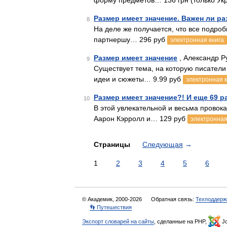
форму предметов… 136 грн (только Ук
Размер имеет значение. Важен ли р
8
На деле же получается, что все подро
партнершу… 296 руб
электронная книга
Размер имеет значение
, Александр Р
9
Существует тема, на которую писатели 
идеи и сюжеты… 9.99 руб
электронная 
Размер имеет значение?! И еще 69 
10
В этой увлекательной и весьма провок
Аарон Кэрролл и… 129 руб
электронная
Страницы
Следующая
→
1
2
3
4
5
6
© Академик, 2000-2026
Обратная связь:
Техподдерж
👣 Путешествия
Экспорт словарей на сайты
, сделанные на PHP,
Jo