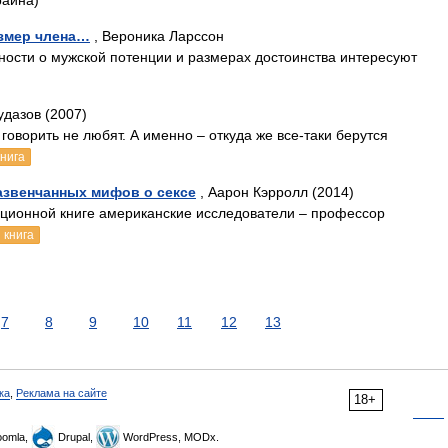
раина)
азмер члена…
, Вероника Ларссон
бности о мужской потенции и размерах достоинства интересуют
удазов (2007)
говорить не любят. А именно – откуда же все-таки берутся
книга
развенчанных мифов о сексе
, Аарон Кэрролл (2014)
ационной книге американские исследователи – профессор
 книга
7
8
9
10
11
12
13
ка
,
Реклама на сайте
18+
omla,
Drupal,
WordPress, MODx.