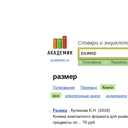
Словари и энциклоп
academic.ru
Толкования
Переводы
размер
Толкование
Перевод
Книги
все
электронные книги
аудиокниги
Размер
, Куликова Е.Н. (2018)
1
Книжка компактного формата для разви
предметы по… 70 руб